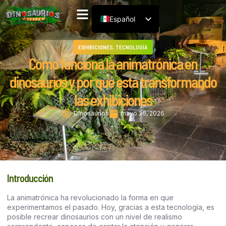
EXHIBICIONES
,
TECNOLOGÍA
Cómo funciona la animatrónica en
dinosaurios y por qué está transformando
las exhibiciones
Dinosaurios
mayo 26, 2026
Introducción
La animatrónica ha revolucionado la forma en que
experimentamos el pasado. Hoy, gracias a esta tecnología, es
posible recrear dinosaurios con un nivel de realismo